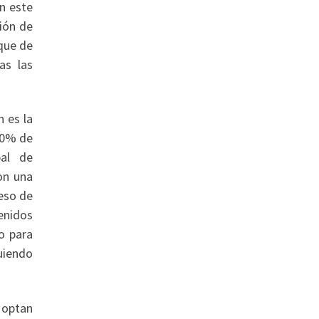
n este
ión de
 que de
as las
 es la
60% de
pal de
on una
eso de
tenidos
o para
uiendo
 optan