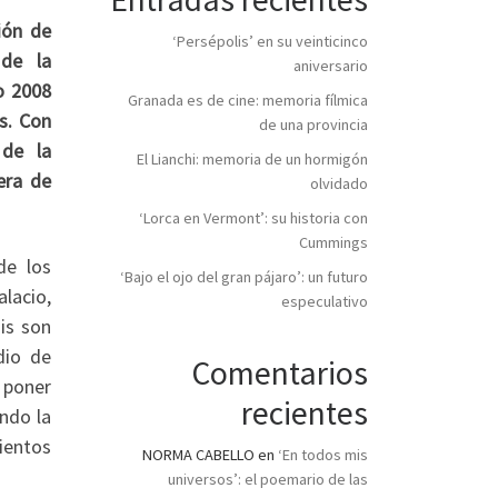
ión de
‘Persépolis’ en su veinticinco
 de la
aniversario
o 2008
Granada es de cine: memoria fílmica
s. Con
de una provincia
 de la
El Lianchi: memoria de un hormigón
era de
olvidado
‘Lorca en Vermont’: su historia con
Cummings
de los
‘Bajo el ojo del gran pájaro’: un futuro
lacio,
especulativo
sis son
dio de
Comentarios
a poner
recientes
ndo la
ientos
NORMA CABELLO
en
‘En todos mis
universos’: el poemario de las