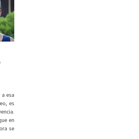
a
 a esa
eo, es
encia.
que en
ora se