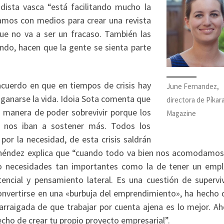
odista vasca “está facilitando mucho la
mos con medios para crear una revista
ue no va a ser un fracaso. También las
do, hacen que la gente se sienta parte
acuerdo en que en tiempos de crisis hay
June Fernandez,
 ganarse la vida. Idoia Sota comenta que
directora de Píkar
la manera de poder sobrevivir porque los
Magazine
o nos iban a sostener más. Todos los
 por la necesidad, de esta crisis saldrán
néndez explica que “cuando todo va bien nos acomodamos
o necesidades tan importantes como la de tener un empl
ncial y pensamiento lateral. Es una cuestión de superviv
onvertirse en una «burbuja del emprendimiento», ha hecho 
rraigada de que trabajar por cuenta ajena es lo mejor. Ah
echo de crear tu propio proyecto empresarial”.