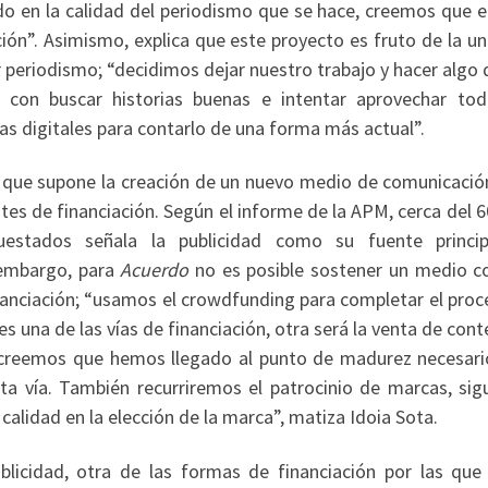
o en la calidad del periodismo que se hace, creemos que e
n”. Asimismo, explica que este proyecto es fruto de la un
 periodismo; “decidimos dejar nuestro trabajo y hacer algo
 con buscar historias buenas e intentar aprovechar tod
as digitales para contarlo de una forma más actual”.
 que supone la creación de un nuevo medio de comunicación
es de financiación. Según el informe de la APM, cerca del 
estados señala la publicidad como su fuente princi
n embargo, para
Acuerdo
no es posible sostener un medio c
nanciación; “usamos el crowdfunding para completar el proc
s una de las vías de financiación, otra será la venta de con
r, creemos que hemos llegado al punto de madurez necesari
ta vía. También recurriremos el patrocinio de marcas, sig
calidad en la elección de la marca”, matiza Idoia Sota.
licidad, otra de las formas de financiación por las que