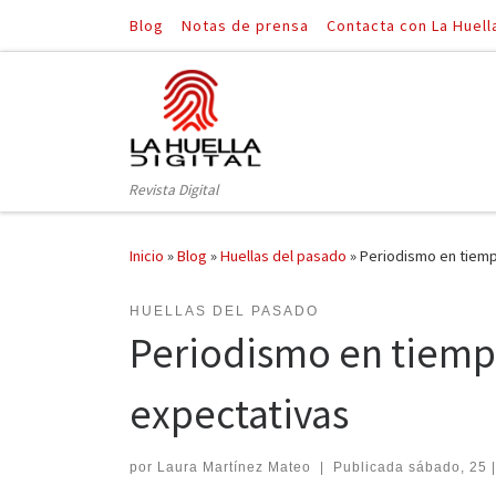
Blog
Notas de prensa
Contacta con La Huell
Saltar al contenido
Revista Digital
Inicio
»
Blog
»
Huellas del pasado
»
Periodismo en tiemp
HUELLAS DEL PASADO
Periodismo en tiempo
expectativas
por
Laura Martínez Mateo
|
Publicada
sábado, 25 |