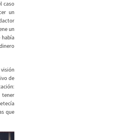
l caso
cer un
edactor
iene un
 había
dinero
visión
tivo de
ación:
 tener
petecía
as que