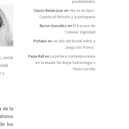
posibilidades
Clauss Belalcázar
en
‘No es mi tipo’:
Cupido,el filósofo y la peluquera
Byron González
en
El fracaso de
‘Colonia’ Dignidad
Pichake
en
Un año del brutal adiós a
‘Juego De Tronos’
Pepa Rull
en
La pintura contemporánea
 social
en Granada: De Borja Satrústegui a
izada
Paula Cervilla
n y
a de la
odismo
de los