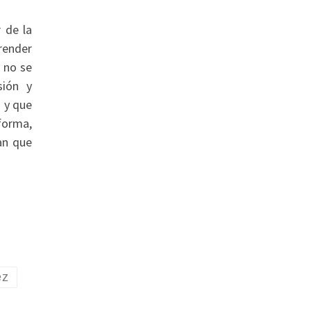
 de la
render
e no se
sión y
 y que
forma,
an que
ez