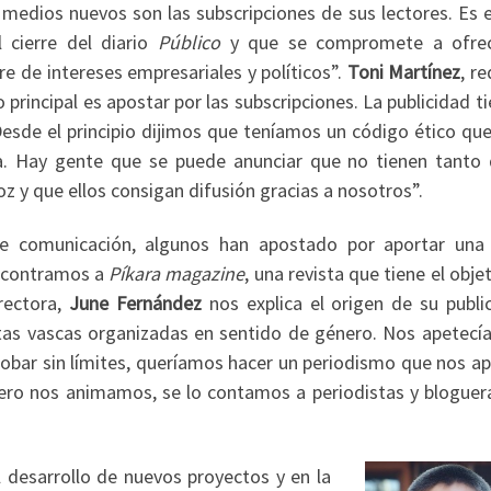
medios nuevos son las subscripciones de sus lectores. Es e
 cierre del diario
Público
y que se compromete a ofre
e de intereses empresariales y políticos”.
Toni Martínez
, r
 principal es apostar por las subscripciones. La publicidad t
Desde el principio dijimos que teníamos un código ético que
. Hay gente que se puede anunciar que no tienen tanto 
 y que ellos consigan difusión gracias a nosotros”.
 comunicación, algunos han apostado por aportar una 
encontramos a
Píkara magazine
, una revista que tiene el obje
rectora,
June Fernández
nos explica el origen de su public
tas vascas organizadas en sentido de género. Nos apetecía
robar sin límites, queríamos hacer un periodismo que nos a
a pero nos animamos, se lo contamos a periodistas y bloguer
l desarrollo de nuevos proyectos y en la