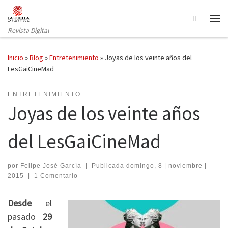
Saltar al contenido
Search
Revista Digital
Inicio
»
Blog
»
Entretenimiento
»
Joyas de los veinte años del
LesGaiCineMad
ENTRETENIMIENTO
Joyas de los veinte años
del LesGaiCineMad
por
Felipe José García
|
Publicada
domingo, 8 | noviembre |
2015
|
1 Comentario
Desde
el
pasado
29