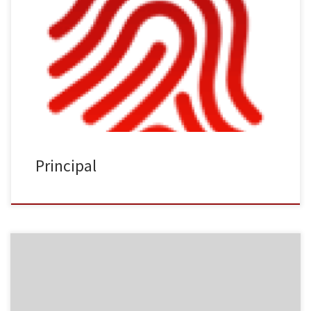
Últimas Publicaciones en La huella Digital 0 Cultura ‘Bestias’ o el
despertar de Filomela Posted onmartes, 9 | mayo | 2023jueves, 11
| mayo | 2023 0 Cultura ‘Azami’, regreso al amor de Mitsuko Posted
onlunes, 17 | abril | 2023lunes, 17 | abril | 2023 0 Cultura El futuro
[…]
Principal
Últimas Entradas LesGaiCineMad arranca su 24ª edición ByFelipe
José García miércoles, 30 | octubre | 2019 Pluma violeta Comment