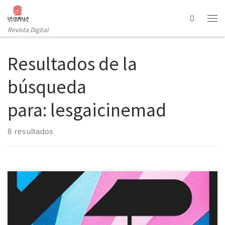
Saltar al contenido
Search
Revista Digital
Resultados de la
búsqueda
para: lesgaicinemad
8 resultados
LesGaiCineMad celebra su 25º aniversario de manera presencial
con casi 100 películas entre largometrajes, documentales y cortos