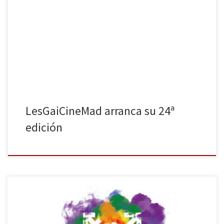
125 películas por todo Madrid, 23 sedes, 28 salas y 24 años de
recorrido son los números de la nueva edición del festival de cine
con más afluencia de público de toda la Comunidad de Madrid.
LesGaiCineMad continúa con una finalidad muy clara desde sus
inicios,como comentaba el director del […]
LesGaiCineMad arranca su 24ª
edición
Un año más ha comenzado el LesGaiCineMad, el Festival